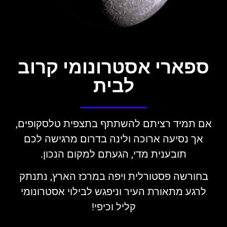
ספארי אסטרונומי קרוב
לבית
אם תמיד רציתם להשתתף בתצפית טלסקופים,
אך נסיעה ארוכה ולינה בדרום מרגישה לכם
תובענית מדי, הגעתם למקום הנכון.
בחורשה פסטורלית ויפה במרכז הארץ, נתנתק
לרגע מתאורת העיר וניפגש לבילוי אסטרונומי
קליל וכיפי!