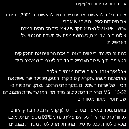
עם רוחות עתירות חלקיקים.
צ'נדרה לכד לראשונה את ערפילית היד לראשונה ב-2001, והניחה
את היסודות לגילויים שהגיעו אחרי.
עכשיו, IXPE של נאס"א הקדיש עצמו ליד הקוסמית במרתון
צילומים בן 17 ימים, כשחשף מפה של השדה המגנטי של
הערפילית.
למה זה משנה? כי קווים מגנטיים אלה מכוונים את החלקיקים
הטעונים, תוך עיצוב הערפילית בדומה לעצמות שמעצבות יד.
אבל איך אנחנו רואים שדות מגנטיים אלה?
באמצעות משהו שנקרא קיטוב קרני רנטגן, טכניקה שחושפת את
הכיוון של שדות חשמליים בתוך קרני הרנטגן עצמן. התבניות ב-
MSH 15-52 מראות דרגת קיטוב מדהימה, רמז שהשדות המגנטיים
שם יחסיח מאוד מסודרים.
בואו נתמקד במאפיין מסוים – סילון קרני הרנטגן הבוהק הזורם
לכיוון "פרק כף היד" של הערפילית. נתוני IXPE מספרים על מעבר
מכאוס לסדר, ככל שהסילון מתרחק מהפולסר. משדות מגנטיים