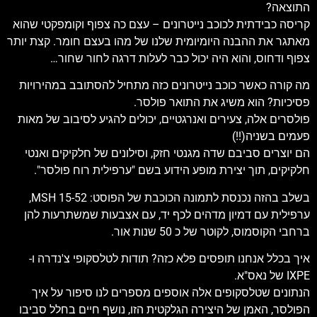
התוצאה?
קריסה כבידתית לכוכב נייטרונים – עצם כה צפוף וקומפקטי שהוא
מאתגר את ההבנה היומיומית שלנו של מהו בעצם חומר. קצת יותר
צפוף ודחוס, והוא היה יכול כבר לעלות דרגה לחור שחור…
מה קורה כאשר כוכב נייטרונים כזה מתחיל להסתובב במהירויות
פסיכיות? הוא משיג את התואר פולסר.
פולסרים אלה, צעירים ואנרגטיים, יכולים להגיע לסיבוב של מאות
פעמים בשניה(!!)
הם יוצרים סביבם שדה מגנטי חזק, וסילונים של חלקיקים ואנטי
חלקיקים, תוך יצירת מופע הידוע בשם "ערפילית רוח פולסר".
בשלב בהזה נכנסת לתמונה הכוכבת של הפוסט: MSH 15-52,
ערפילית עם דמיון מדהים לכף יד, עם אצבעות שמשתרעות להן
ברחבי הקוסמוס, לקוטר של כ 50 שנות אור.
איך בכלל אנחנו תופסים פלא כזה? תודות לטלסקופי צ'נדרה ו-
IXPE של נאס"א.
הנתונים שטלסקופים אלה אוספים מספרים לנו סיפור על איך
הפולסר, האמן של היצירה הגלקטית הזו, נושף חיים בחלל סביבו