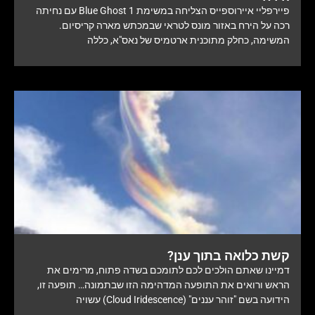
פיירפליי איירוספייס הצליחה במשימת Blue Ghost 1 עם נחיתה
רכה על הירח באזור מונס לטראי שבמכתש מארה קריסיום.
המשימה, כחלק מתוכנית ארטמיס של נאס"א, כללה
קשת כלואה בתוך ענן?
דמיינו שאתם הולכים לכם לתומכם בשדה פתוח, מרימים את
הראש ורואים את התופעה המדהימה הזו שבתמונה… תופעה זו,
הידועה בשם "זוהר עננים" (Cloud Iridescence) עשויה