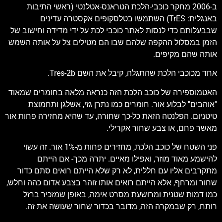
ב-2006 מחקר כוכבי-הלכת הטראנס-אטלנטי (ראשי התיבות
באנגלית: TrES) השתמשו בטלסקופים אקסטרה עדינים
שבבעלותם כדי לנסות לאתר כוכבי לכת על ידי מדידה וחישוב של
הזמן במסלול ההקפה שלהם שבו הם מטילים צל על אותה השמש
אותה שהם מקיפים.
אחד מכוכבי הלכת שהתגלה, קיבל את השם Tres-2b.
האטמוספירה של כוכב הלכת הזה כנראה מלאה בחומרים שמאוד
"אוהבים" לבלוע אור. חומרים כמו נתרן גזי, אשלגן ותחמוצת
טיטניום. הפלנטה הזאת כל-כך שחורה, עד שהיא מחזירה פחות אור
מאשר פחם, או צבע שחור אקרילי.
פני השטח של כוכב הלכת, מחזירים פחות מ-1% אור. זה עשוי
להישמע מאוד מוזר, ואפילו מאיים. יתרה מכך- אם הייתם
מתקרבים אליו עם חללית, לא רק שלא הייתם רואים סתם כדור
שחור ומרחף, אלא הייתם רואים אותו זוהר בצבע אדום כהה וחלש,
כמו דמות שטנית ומרושעת מסרט אימה, באופן שמזכיר ברזל
רותח, רק שבמקרה הזה, מדובר בכדור שחור שעושה את זה.