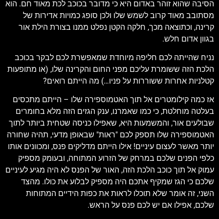
הסיבה שהוא זוהר באדום היא כי מדובר בכוכב לכת מאוד חם. הוא
מסתובב מאוד קרוב לשמש שלו ולכן סופג כמויות אדירות של
קרינה, וכתוצאה מכך, חלקה הקטן נפלט ממנו בצורת הילת אור
בגוון אדום חלש.
נניח שהייתה לכם חליפה מיוחדת שמאפשרת לכם לבקר בכוכב
הלכת הזה ששומרת עליכם מפני החום והקרינה שלו, (או מתופעות
קטלניות אחרות ששוררות על פניו…) מה הייתם רואים?
אז כמה קילומטרים אל תוך האטמוספירה שלו – הייתם מתכסים
בעלטה מוחלטת, כי כמו שאמרנו, ענק הגזים הזה מלא בחומרים
שבולעים אור, והמשמעות היא, שאפילו כניסה שטחית ביותר לתוך
האטמוספירה שלו תספק לכם "ראות" שבאופן מדעי, תהיה שחורה
יותר מאשר לעצום עיניים! אילו הייתם מדליקים פנס, ומכוונים אותו
כלפי הפנים שלכם במרחק של הזרוע המתוחה, ובעומק מספיק
עמוק אל תוך כוכב הלכת הזה, האור של הפנס לא היה מגיע לעיניים
שלכם כי הגז שמקיף אתכם היה מספיק לבלוע את כולו. מהצד
השני, זה אומר שלא תוכלו לראות את כפות הידיים המתוחות
שלכם, אפילו אם יש לכם פנס על הראש.