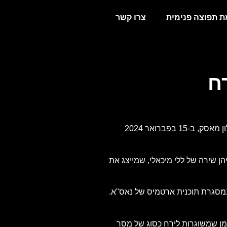
 תפוצה פנימית
צרו קשר
ח
,'נבחר לייצג את ישראל באוסף השירה מרחבי העולם ששוגר לירח על ידי SPACE-X – חברת החלל של אילון מאסק, ב-15 בפברואר 2024
צות, ביניהן שירה של ללי מיכאלי, שמייצג את
חבי העולם ו AI-אחד על קפסולות זמן ששוגרו במסגרת תוכנית ארטמיס של נאס"א.
זמן שמשוגרות לירח כסוג של מסר