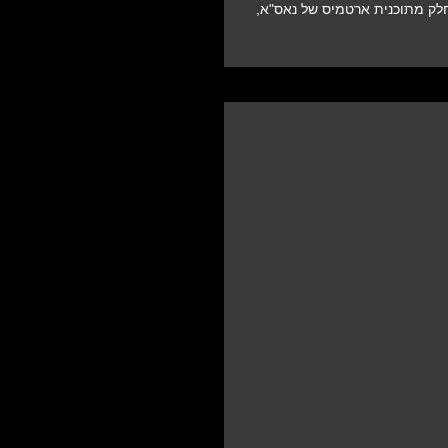
לק מתוכנית ארטמיס של נאס"א,