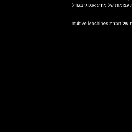
וססת ניקל שיכולה לשמר כמויות עצומות של מידע אנלוגי בגודל
אוסף NOVA-Cכולל יצירות שירה, בהן השיר של ללי מיכאלי, ששוגר על ידיFalcon 9 של SPACE-X חברת החלל של אילון מאסק, והנחתת של חברת Intuitive Machines