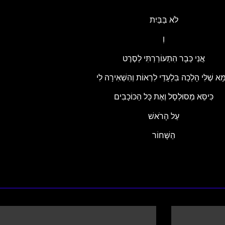
לֹא בַּבַּיִת
וְ
אֲנִי כְּבָר הִתְעוֹרַרְתִּי לְסֶרֶט
ָּא שֶׁלִּי הָלְכָה בִּלְעָדַי לִרְאוֹת וְהִשְׁאִירָה לִי
כִּיסֵּא מְסוּלְסָל וְאֶת כָּל הַכּוֹכָבִים
עַל הָרֹאשׁ
הַשָּׁחוֹר