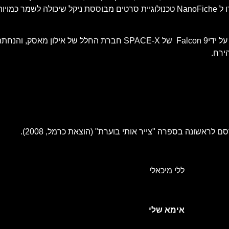
בבקבוק לעתיד. כל העבודות עברו דיגיטציה בכרטיסי זיכרון או הועברו ל NanoFiche טכנולוגיית סרטים מב
ירח.
לראשונה בספרה "צייר אותי בוערת" (הוצאת כרמל, 2008).
ללי מיכאלי
אימא שלי