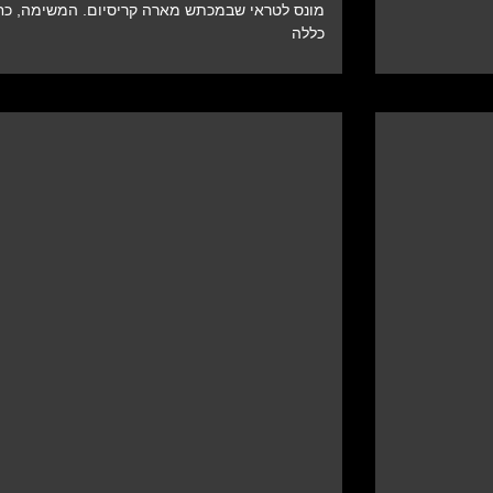
מונס לטראי שבמכתש מארה קריסיום. המשימה, כח
כללה