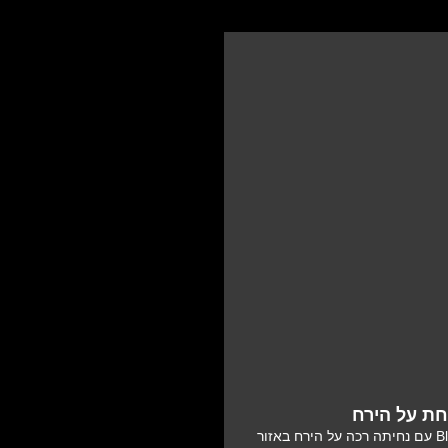
חת על הירח
פיירפליי איירוספייס הצליחה במשימת Blue Ghost 1 עם נחיתה רכה על הירח באזור