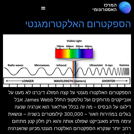
המרכז
האסטרונומי
הספקטרום האלקטרומגנטי
הספקטרום האלקטרו מגנטי על קצה המזלג דיברנו לא מעט על
אובייקטים מרוחקים ועל טלסקופ החלל James Webb אבל
דילגנו על הבסיס – מה זה בכלל אור?אור הוא אנרגיה שנעה
בגלים במהירות האור – 300,000 קילומטרים בשניה – ונושאת
עימה מידע מאובייקט שפולט אותה והוא רק חלק קטן מתחום
רחב יותר שנקרא הספקטרום האלקטרו מגנטי.מכיוון שהאנרגיה