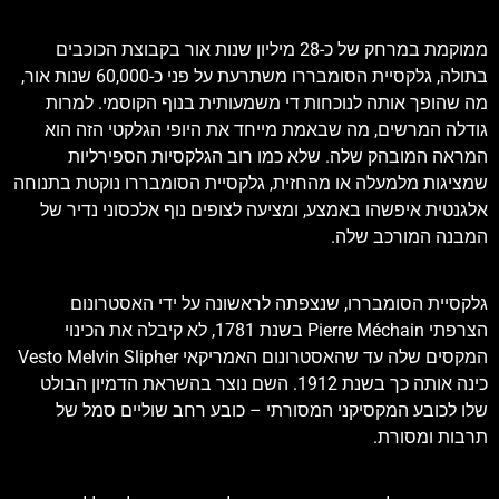
ממוקמת במרחק של כ-28 מיליון שנות אור בקבוצת הכוכבים
בתולה, גלקסיית הסומבררו משתרעת על פני כ-60,000 שנות אור,
מה שהופך אותה לנוכחות די משמעותית בנוף הקוסמי. למרות
גודלה המרשים, מה שבאמת מייחד את היופי הגלקטי הזה הוא
המראה המובהק שלה. שלא כמו רוב הגלקסיות הספירליות
שמציגות מלמעלה או מהחזית, גלקסיית הסומבררו נוקטת בתנוחה
אלגנטית איפשהו באמצע, ומציעה לצופים נוף אלכסוני נדיר של
המבנה המורכב שלה.
גלקסיית הסומבררו, שנצפתה לראשונה על ידי האסטרונום
הצרפתי Pierre Méchain בשנת 1781, לא קיבלה את הכינוי
המקסים שלה עד שהאסטרונום האמריקאי Vesto Melvin Slipher
כינה אותה כך בשנת 1912. השם נוצר בהשראת הדמיון הבולט
שלו לכובע המקסיקני המסורתי – כובע רחב שוליים סמל של
תרבות ומסורת.