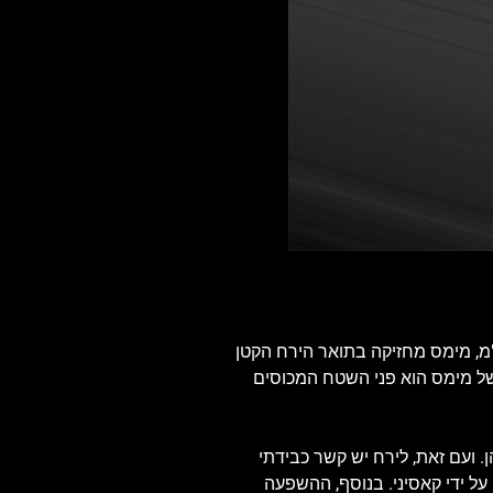
תאי מימס, שנתפס בתמונה מרהיבה על ידי חללית קאסיני ב-23 באוקטובר 2016, הוא גוף שמימי מרתק. בקוטר של רק 396 ק"מ, מימס מחזיקה בתואר הירח הקטן
 של מימס הוא פני השטח המכוסים
מימס נמצא במסלול התנגשות עם טבעות שבתאי, למעשה הוא ממוקם במרחק בטוח של 45,000 ק"מ מהן. ועם זאת, לירח יש קשר כבידתי
ל ידי קאסיני. בנוסף, ההשפעה