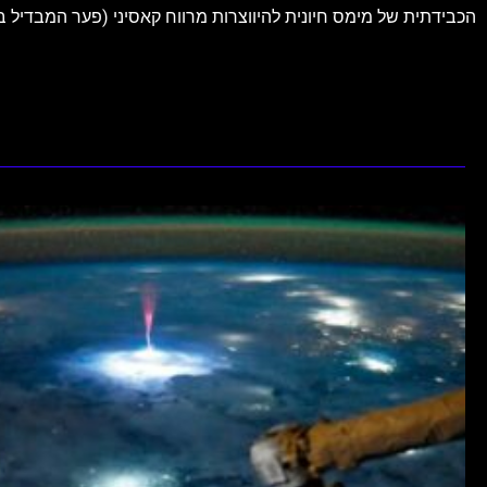
הכבידתית של מימס חיונית להיווצרות מרווח קאסיני (פער המבדיל בין טבעת A לטבעת B 