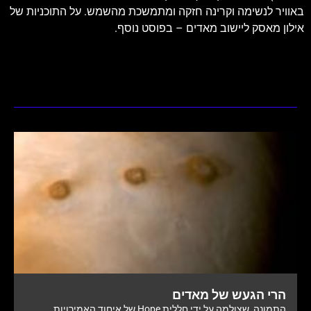
באוויר לנשימה וקרינה חזקה ומתמשכת מהשמש. על התוכניות של
אילון מאסק ליישוב מאדים – בפוסט נוסף.
הרי הגעש של מאדים
התמונה, שצולמה על ידי חללית Hope של איחוד האמירויות,