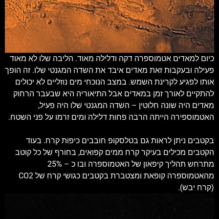
כיום למאדים אטמוספרה דקה ודלילה מאוד. הליבה שלו לא מאוד
פעילה ובעקבות זאת מאדים איבד את השדה המגנטי שלו. זה הופך
אותו לפגיע לקרינת השמש. במצב הנוכחי מים נוזליים לא יכולים
להתקיים לאורך זמן במאדים אבל התיאוריה היא שבעבר הרחוק
מאדים היה שונה חלוטין – השדה המגנטי שלו היה פעיל,
האטמוספירה הייתה הרבה פחות דלילה ומים זרמו על פני השטח.
בקטבים ניתן לראות גם בטלסקופ חובבים כיפות קרח. בעוד
הקטבים מכילים בעיקר קרח ממים קפואים, בחורף של כל קוטב
מתרחש תהליך קיפאון של האטמוספרה ובו כ – 25%
מהאטמוספרה קופאת ומצטברת בקטבים כגושי קרח של CO2
(קרח יבש).