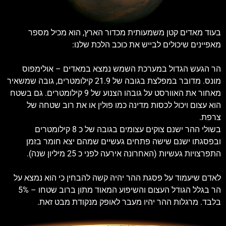
בעוד מאדים קטן משמעותית מכדור הארץ, הוא מכיל מספר
מאפיינים שיכולים לבייש את כוכב הלכת שלנו:
הר הגעש הגדול במערכת השמש נמצא במאדים – אולימפוס
מונס. מדובר במפלצת בגובה של 21.9 קילומטרים, גובה שמשאיר
מאחור את האוורסט על גובהו הצנוע של 9 קילומטרים. גם בשטח
הוא עצום ויכול לכסות מדינה כמו פולין או את רוב שטחה של
צרפת.
בשולי ההר ישנם צוקים עצומים בגובה של כ 8 קילומטרים
ובפסגתו ישנם שישה פתחים געשיים שמהם יצא חומר בזמן
התפרצויות געשיות (האחרונה אירעה לפני כ 25 מיליון שנה).
לאדם שיעמוד על פסגת ההר יהיה קשה להבחין כי הוא נמצא על
הר בגלל הגודל העצום והשיפוע המאוד מתון ברוב שטחו – 5%
בלבד. מרגלות ההר יהיו מעבר לאופק מנקודת מבט זאת.