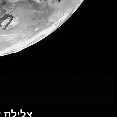
צלילת ע