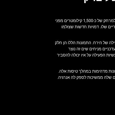
ב-3 בפברואר השנה (2024), חללית ג'ונו של נאס"א ערכה טיסה קרובה שנייה אל ירחו הגעשי של צדק, איו. הטיסה הזו הביאה את החללית למרחק של כ-1,500 קילומטרים מפני
ים שלו. דמויות חדשות שצולמו
עשיות הפעילה של הירח. התמונות הללו הן חלק
כניים מניחים שים זה נוצר
יות הפעילה על איו יכולה להסביר
איו, ולוכדת תמונות מדהימות במהלך טיסות אלה.