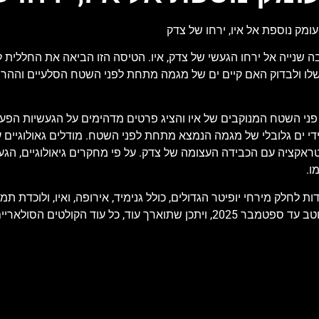
ומק נוספת אל איו, ירחו של צדק
שלו ולבדוק האם קיים ים של מגמה מתחת לפני השטח הסלעיים וההררי
Junoc, תפס תמונות מרהיבות של פני השטח המנוקבים של איו והציג פרטים מדהימים על הג
 ים גלובלי של מגמה הנמצא מתחת לפני השטח. מודלים גאולוגיים עד
ראקציה עם הכבידה העצומה של צדק. על פי מחקרים גיאולוגיים, הגעש
ו.
שימה ארוכה מאז 2021, עושה טיסות צמודות לחלק מירחי יופיטר הגדולים, כולל גנימיד, אירופה, ו
ים שלה ממשיכות לספק לה אנרגיה.