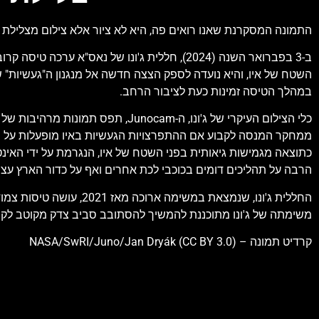
התמונה המסקרנת שאנו רואים פה, היא לא ציור אלא צילום מצלילת ע
השטח של איו, והיא נועדה לספק הצצה חדשה אל מנגנון ה"געשיות" 
במהלך הטיסה זמינות כעת לציבור הרחב.
כלי הצילום העיקרי של ג'ונו, ה-am
ממחקר המנסה לקבוע אם ההתפרצויות הגעשיות באיו מופעלות על ידי
כתוצאה מגמישות גיאותית בפני השטח של איו, הנגרמת על ידי האינט
הרבה על תהליכים דומים בכוכבי לכת אחרים ואף על כדור הארץ עצמ
החללית ג'ונו, שנמצאת במ
משימתה של ג'ונו מתוכננת להמשיך להסתובב סביב צדק מקוטב לקוטב עד ספטמבר 2025, ויתכן שתוארך עוד, כל עוד הקולטים הסולארי
קרדיט תמונה – NASA/SwRI/Juno/Jan Dryák (CC BY 3.0)