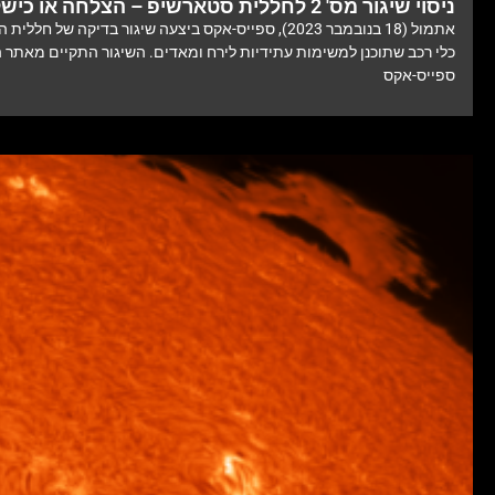
ניסוי שיגור מס' 2 לחללית סטארשיפ – הצלחה או כישלון?
אתמול (18 בנובמבר 2023), ספייס-אקס ביצעה שיגור בדיקה של 
כלי רכב שתוכנן למשימות עתידיות לירח ומאדים. השיגור התקיים מאתר 
ספייס-אקס