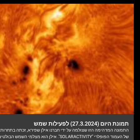
תמונת היום (27.3.2024) לפעילות שמש
התמונה המדהימה הזו שצולמה על ידי חברנו אילן שפירא, זכתה בתחרות 
של העמוד הפופלרי "SOLARACTIVITY". אילן הוא מצלמי השמש 