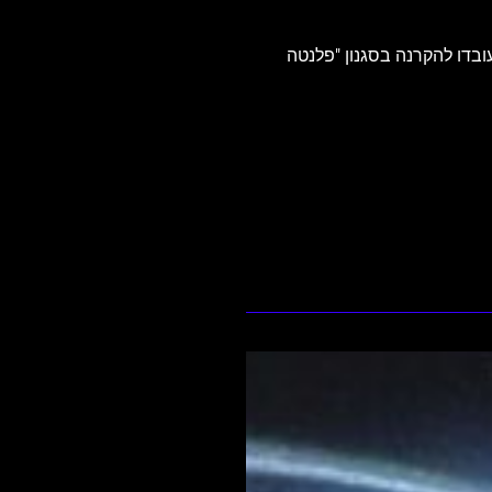
חוברה מ־38 צילומים שצולמו בחודש שעבר, ועובדו להקרנה בסגנון "פלנטה