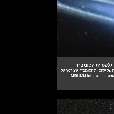
 גלקסיית הסומבררו
 תמונה חדשה של גלקסיית הסומבררו שצולמה על
ידי טלסקופ החלל ג'יימס ווב באמצעות מכשיר ה-MIRI (Mid-Infrared Instrument).