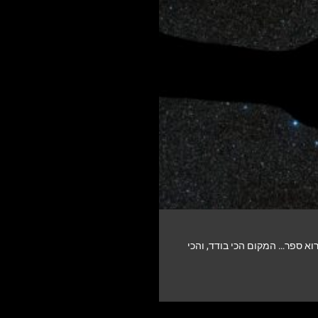
וא ספר… המקום הכי בודד, והכי