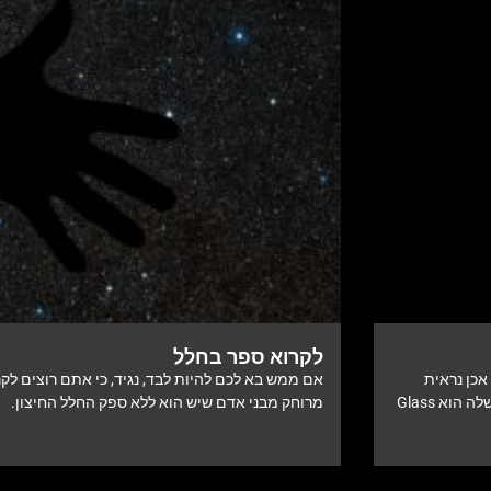
לקרוא ספר בחלל
אכן נראית
אם ממש בא לכם להיות לבד, נגיד, כי אתם רוצים לקר
הצפרדע, המוכרת בשם המאוד-קליט: Hyalinobatrachium yaku. הכינוי שלה הוא Glass
מרוחק מבני אדם שיש הוא ללא ספק החלל החיצון.