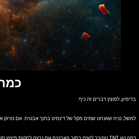
כמה 
בדימיון, לפוצץ דברים זה כיף.
למשל, נניח שאנחנו שמים מקל של דינמיט בתוך אבטיח. אם נזרוק 
כמה טון TNT נצטרך לשים בתוך האבטיח אם נרצה לחקות פיצוץ סופרנובה?