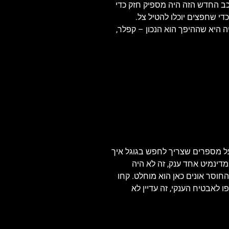
הכוכב החדש הזה היה מספיק חזק כדי
די שחפצים יוכלו להטיל צל.
ולדים, ופרסם ספר שנקרא "Stella Nova" ("כוכב חדש"). האירוניה היא שההיפך הוא הנכון – קפלר,
פה 31 אפסים. בשלב הזה אנחנו כבר מדברים על מספרים שצריך לחפש בגוגל איך
מדינמיט אחד ענק, זה לא היה
החוסר אונים כאן הוא מוחלט. קחו
לאבטיח הענקי, זה עדיין לא