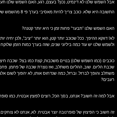
אבל השמש שלנו לא דינמיט, נכון? בעצם, רגע, האם השמש שלנו תע
התשובה היא שלא. כוכב צריך להיות מאסיבי בערך פי 8 מהשמש שלנו כדי לעבור סופרנובה. שזה טוב, כי פיצוצים זה נחמד רק בסרטים.
האם השמש שלנו "תבער" פחות זמן כי היא יותר קטנה?
לא! דווקא ההיפך. ככל שכוכב יותר קטן, הוא יותר "יציב", ולכן יחיה 
ולשמש שלנו יש עוד כמה ביליוני שנים, שזה בערך כמות הזמן שלוקח למערכת ההפעלה indows 98
כוכבים (כמו השמש שלנו) בנויים משכבות, קצת כמו בצל: שכבה חיצו
שכבת הליום. שוב, ההליום משתלב, ואז נוצרת שכבה של פחמן. פחמן יו
משתלב והופך לברזל. וברזל, כמה שנדחוס אותו, לא יהפוך לשום אלמ
רעבים?
אבל למה זה חשוב? אנחנו, בסך הכל, רוצים לפוצץ אבטיח, כמו סופר
זה חשוב כי הפיצוץ של סופרנובה יוצר אבטיח. לא, אנחנו לא צוחקי