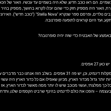
דת אור בשמיים. הם ראו כוכב חדש, שלא היה בשמיים עד עכשיו. האור של 
רח, האור היה מספיק חזק כדי שהם יוכלו לקרוא בחושך, מספיק בהיר כ
אסטרונום בשם קפלר ראה את הכוכב הזה וחשב שזו הדרך שבה כוכבים נ
קע, ועד היום קוראים לתופעה סופרנובה.
 באמצע של האבטיח כדי שזה יהיה סופרנובה?
אה, אז צריך רק בערך 80,000,000,000,000,000,000,000,000,000 מקלות דינמיט, וכן, יש 
ת יותר גדול מכדור הארץ, מכיוון שאפילו אם כל כדור הארץ היה עשוי 
כל-כך מפלצתי, ועשוי מכוכב שיש לו יותר מסה מאשר לכדור הארץ, אז 
מה – והפכו את כולם לדינמיט בהינף שרביט הקסמים שלנו, ותדחפו 