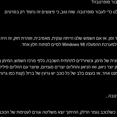
בור סופרנובה?
יותר זמן. אז אם השמש שלנו הייתה ענקית, מאסיבית, וזוהרת חזק, זה הי
W לסיים לפתוח חלון אחד.
נית של מימן, וכשיורדים לתחתית השכבה, כלפי מרכז השמש, המימן מ
צר ניאון, ואז הניאון וההליום יוצרים מגנזיום, שיוצר עם ההליום סיל
נט אחר, אז בעצם בלב של כל כוכב יש גרעין של ברזל (קצת כמו גרעין
נובה…
ם. כשלכוכב נגמר הדלק, ההיתוך יוצא משליטה וגורם לעטיפות של הכו