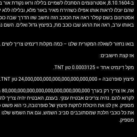
ב-8.10.1604, אסטרונומים הסתכלו לשמיים בלילה וראו נקו
שהם יוכלו לראות אותו אפילו כשהירח מאיר באור מלא, ובלילה ללא י
באותו ערב, ראה את הרגע שבו כוכב מת, בפיצוץ גדול ואלים. השם נת
בואו נחזור לשאלה המקורית שלנו – כמה מקלות דינמיט צריך לשים
אז קצת חישובים:
מקל דינמיט אחד = 0.0003125 טון TNT.
פיצוץ סופרנובה = 24,000,000,000,000,000,000,000,000 טון TNT. יש כאן 27 אפסים.
לקרוא להם. נהיה צריכים אבטיח ענקי. בעצם, האבטיח יהיה צריך להיו
מספיק. אין לנו את היכולת לחקות פיצוץ של סופרנובה, כי הוא פשוט 
את כל כוכבי הלכת שמסתובבים סביב השמש, וגם את השמש שלנו בעצ
מספיק.